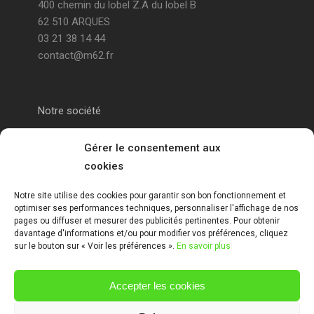
400 chemin du lobel Z.A du lobel B
62 510 ARQUES
03 21 38 14 44
contact@m62.fr
Notre société
Portail alu Calais
Gérer le consentement aux
cookies
Portail alu Saint-Omer
Notre site utilise des cookies pour garantir son bon fonctionnement et
optimiser ses performances techniques, personnaliser l'affichage de nos
Clôture 62
pages ou diffuser et mesurer des publicités pertinentes. Pour obtenir
davantage d'informations et/ou pour modifier vos préférences, cliquez
sur le bouton sur « Voir les préférences ».
En savoir plus
Garde-corps pas de calais
Accepter les cookies
Mentions Légales