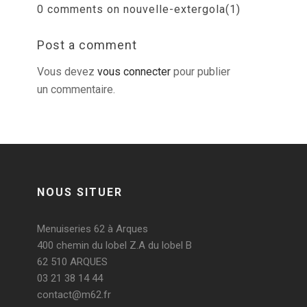
0 comments on nouvelle-extergola(1)
Post a comment
Vous devez
vous connecter
pour publier
un commentaire.
NOUS SITUER
Menuiseries 62 à Arques
400 chemin du lobel Z.A du lobel B
62 510 ARQUES
03 21 38 14 44
contact@m62.fr