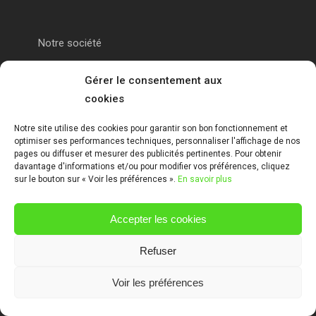
Notre société
Portail alu Calais
Gérer le consentement aux
cookies
Portail alu Saint-Omer
Notre site utilise des cookies pour garantir son bon fonctionnement et
optimiser ses performances techniques, personnaliser l'affichage de nos
Clôture 62
pages ou diffuser et mesurer des publicités pertinentes. Pour obtenir
davantage d'informations et/ou pour modifier vos préférences, cliquez
sur le bouton sur « Voir les préférences ».
En savoir plus
Garde-corps pas de calais
Accepter les cookies
Mentions Légales
Refuser
Voir les préférences