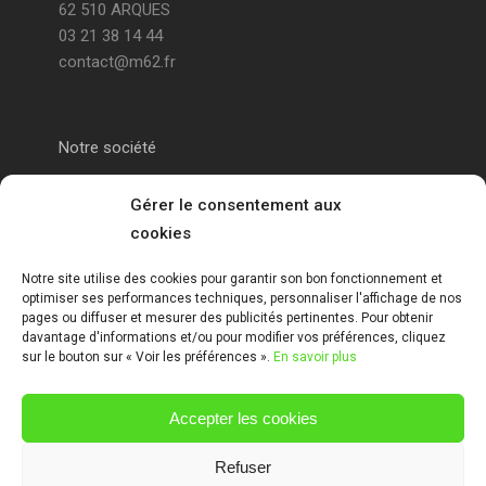
62 510 ARQUES
03 21 38 14 44
contact@m62.fr
Notre société
Portail alu Calais
Gérer le consentement aux
cookies
Portail alu Saint-Omer
Notre site utilise des cookies pour garantir son bon fonctionnement et
optimiser ses performances techniques, personnaliser l'affichage de nos
Clôture 62
pages ou diffuser et mesurer des publicités pertinentes. Pour obtenir
davantage d'informations et/ou pour modifier vos préférences, cliquez
sur le bouton sur « Voir les préférences ».
En savoir plus
Garde-corps pas de calais
Accepter les cookies
Mentions Légales
Refuser