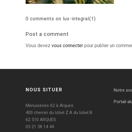
0 comments on lux-integral(1)
Post a comment
Vous devez
vous connecter
pour publier un commen
NOUS SITUER
Notre so
Portail al
Menuiseries 62 à Arques
400 chemin du lobel Z.A du lobel B
62 510 ARQUES
03 21 38 14 44