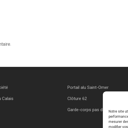
taire.
ciété
Portail alu Saint-Omer
u Calais
Clôture 62
Garde-corps pas de calais
Notre site u
performances
mesurer des 
modifier vos