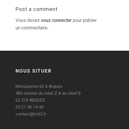
Post a comment
Vous devez
vous connecter
pour publier
un commentaire.
NOUS SITUER
Menuiseries 62 à Arques
400 chemin du lobel Z.A du lobel B
62 510 ARQUES
03 21 38 14 44
contact@m62.fr