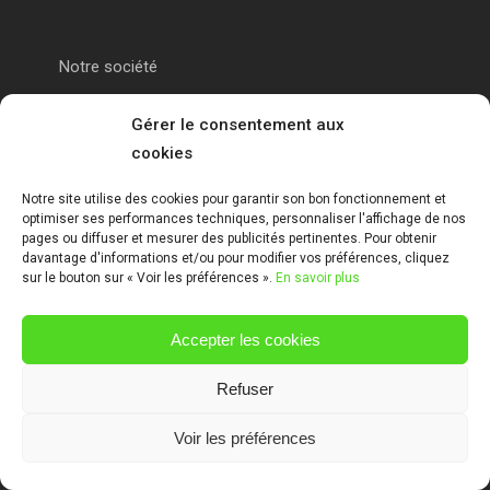
Notre société
Portail alu Calais
Gérer le consentement aux
cookies
Portail alu Saint-Omer
Notre site utilise des cookies pour garantir son bon fonctionnement et
optimiser ses performances techniques, personnaliser l'affichage de nos
Clôture 62
pages ou diffuser et mesurer des publicités pertinentes. Pour obtenir
davantage d'informations et/ou pour modifier vos préférences, cliquez
sur le bouton sur « Voir les préférences ».
En savoir plus
Garde-corps pas de calais
Accepter les cookies
Mentions Légales
Refuser
Voir les préférences