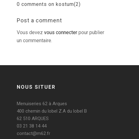
0 comments on kostum(2)
Post a comment
Vous devez
vous connecter
pour publier
un commentaire.
NOUS SITUER
Menuiseries 62 à Arques
400 chemin du lobel Z.A du lobel B
62 510 ARQUES
03 21 38 14 44
contact@m62.fr