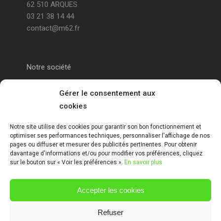
62 510 ARQUES
03 21 38 14 44
contact@m62.fr
Notre société
Portail alu Calais
Gérer le consentement aux
cookies
Portail alu Saint-Omer
Notre site utilise des cookies pour garantir son bon fonctionnement et
optimiser ses performances techniques, personnaliser l'affichage de nos
Clôture 62
pages ou diffuser et mesurer des publicités pertinentes. Pour obtenir
davantage d'informations et/ou pour modifier vos préférences, cliquez
sur le bouton sur « Voir les préférences ».
En savoir plus
Garde-corps pas de calais
Accepter les cookies
Mentions Légales
Refuser