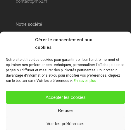
contact@m62.fr
Notre société
Portail alu Calais
Gérer le consentement aux
cookies
Portail alu Saint-Omer
Notre site utilise des cookies pour garantir son bon fonctionnement et
optimiser ses performances techniques, personnaliser l'affichage de nos
Clôture 62
pages ou diffuser et mesurer des publicités pertinentes. Pour obtenir
davantage d'informations et/ou pour modifier vos préférences, cliquez
sur le bouton sur « Voir les préférences ».
En savoir plus
Garde-corps pas de calais
Accepter les cookies
Mentions Légales
Refuser
Voir les préférences