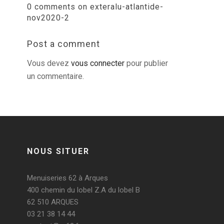
0 comments on exteralu-atlantide-
nov2020-2
Post a comment
Vous devez
vous connecter
pour publier
un commentaire.
NOUS SITUER
Menuiseries 62 à Arques
400 chemin du lobel Z.A du lobel B
62 510 ARQUES
03 21 38 14 44