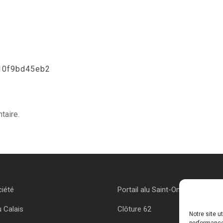
10f9bd45eb2
taire.
ciété
Portail alu Saint-Omer
u Calais
Clôture 62
Notre site u