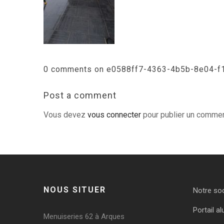
0 comments on e0588ff7-4363-4b5b-8e04-f
Post a comment
Vous devez
vous connecter
pour publier un commen
NOUS SITUER
Notre so
Portail al
Menuiseries 62 à Arques