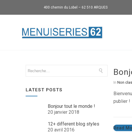
400 chemin du Lobel – 62 510 ARQUES
Bonj
In
Non cla
LATEST POSTS
Bienvenu
publier !
Bonjour tout le monde !
20 janvier 2018
12+ different blog styles
Read Mo
20 avril 2016