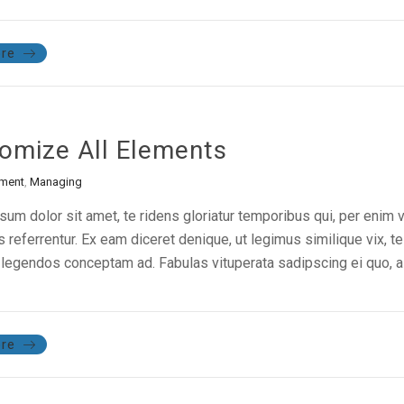
re
omize All Elements
ment
,
Managing
um dolor sit amet, te ridens gloriatur temporibus qui, per enim 
referrentur. Ex eam diceret denique, ut legimus similique vix, te
legendos conceptam ad. Fabulas vituperata sadipscing ei quo, al
re