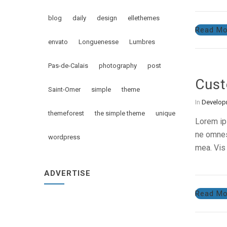
blog
daily
design
ellethemes
Read Mo
envato
Longuenesse
Lumbres
Pas-de-Calais
photography
post
Cust
Saint-Omer
simple
theme
In
Develop
themeforest
the simple theme
unique
Lorem ips
ne omnes 
wordpress
mea. Vis 
ADVERTISE
Read Mo