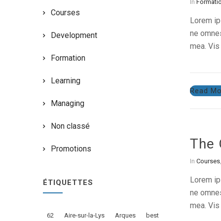
In
Formati
Courses
Lorem ips
ne omnes 
Development
mea. Vis 
Formation
Learning
Read Mo
Managing
Non classé
The 
Promotions
In
Courses
Lorem ips
ÉTIQUETTES
ne omnes 
mea. Vis 
62
Aire-sur-la-Lys
Arques
best