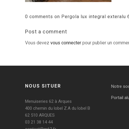
0 comments on Pergola lux integral exteralu 
Post a comment
Vous devez
vous connecter
pour publier un commen
NOUS SITUER
Notre so
Portail al
Menuiseries 62 à Arques
400 chemin du lobel Z.A du lobel B
62 510 ARQUES
03 21 38 14 44