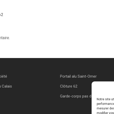
62
taire.
ciété
Portail alu Saint-Omer
u Calais
Clôture 62
Garde-corps pas de calais
Notre site u
performances
mesurer des 
modifier vos