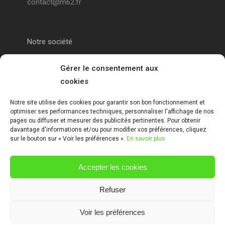
contact@m62.fr
Notre société
Portail alu Calais
Gérer le consentement aux
cookies
Portail alu Saint-Omer
Notre site utilise des cookies pour garantir son bon fonctionnement et
optimiser ses performances techniques, personnaliser l'affichage de nos
Clôture 62
pages ou diffuser et mesurer des publicités pertinentes. Pour obtenir
davantage d'informations et/ou pour modifier vos préférences, cliquez
sur le bouton sur « Voir les préférences ».
En savoir plus
Garde-corps pas de calais
Accepter les cookies
Mentions Légales
Refuser
Voir les préférences