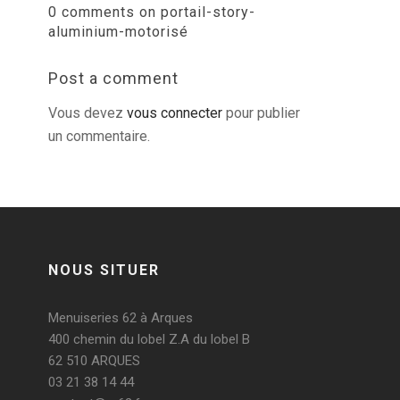
0 comments on portail-story-
aluminium-motorisé
Post a comment
Vous devez
vous connecter
pour publier
un commentaire.
NOUS SITUER
Menuiseries 62 à Arques
400 chemin du lobel Z.A du lobel B
62 510 ARQUES
03 21 38 14 44