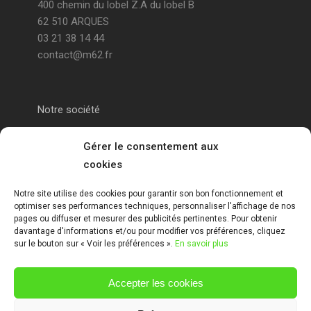
400 chemin du lobel Z.A du lobel B
62 510 ARQUES
03 21 38 14 44
contact@m62.fr
Notre société
Portail alu Calais
Gérer le consentement aux
cookies
Portail alu Saint-Omer
Notre site utilise des cookies pour garantir son bon fonctionnement et
optimiser ses performances techniques, personnaliser l'affichage de nos
Clôture 62
pages ou diffuser et mesurer des publicités pertinentes. Pour obtenir
davantage d'informations et/ou pour modifier vos préférences, cliquez
sur le bouton sur « Voir les préférences ».
En savoir plus
Garde-corps pas de calais
Accepter les cookies
Mentions Légales