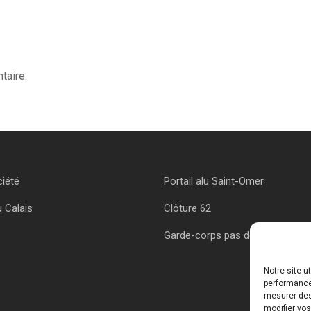
taire.
ciété
Portail alu Saint-Omer
u Calais
Clôture 62
Garde-corps pas de calais
Notre site u
performances
mesurer des 
modifier vos