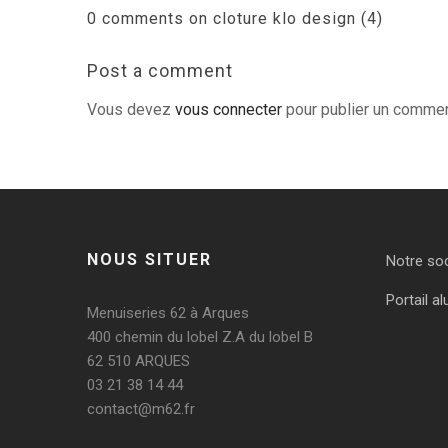
0 comments on cloture klo design (4)
Post a comment
Vous devez
vous connecter
pour publier un commen
NOUS SITUER
Notre so
Portail al
Menuiseries 62 à Arques
400 chemin du lobel Z.A du lobel B
62 510 ARQUES
03 21 38 14 44
contact@m62.fr