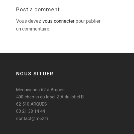
Post a comment
Vous devez
vous connecter
pour publier
un commentaire.
NOUS SITUER
Menuiseries 62 à Arques
400 chemin du lobel Z.A du lobel B
62 510 ARQUES
03 21 38 14 44
contact@m62.fr