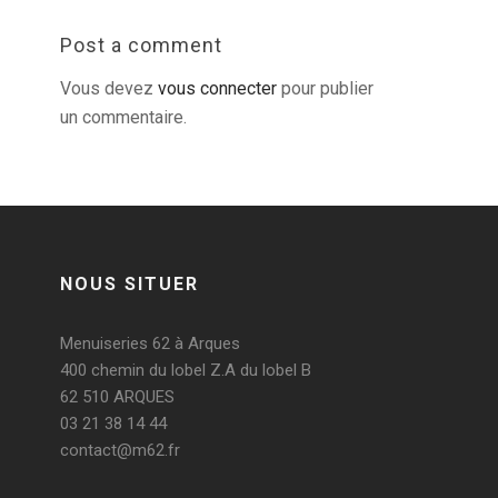
Post a comment
Vous devez
vous connecter
pour publier
un commentaire.
NOUS SITUER
Menuiseries 62 à Arques
400 chemin du lobel Z.A du lobel B
62 510 ARQUES
03 21 38 14 44
contact@m62.fr