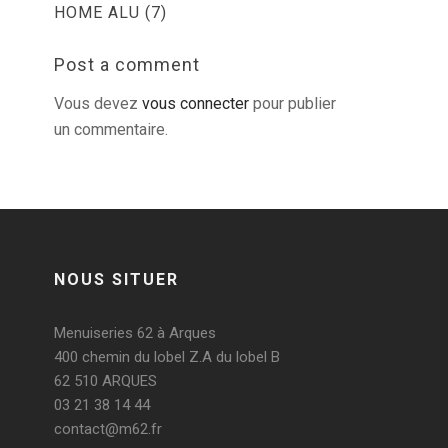
HOME ALU (7)
Post a comment
Vous devez
vous connecter
pour publier
un commentaire.
NOUS SITUER
Menuiseries 62 à Arques
400 chemin du lobel Z.A du lobel B
62 510 ARQUES
03 21 38 14 44
contact@m62.fr