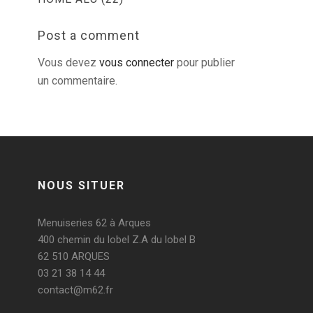
Post a comment
Vous devez
vous connecter
pour publier
un commentaire.
NOUS SITUER
Menuiseries 62 à Arques
400 chemin du lobel Z.A du lobel B
62 510 ARQUES
03 21 38 14 44
contact@m62.fr