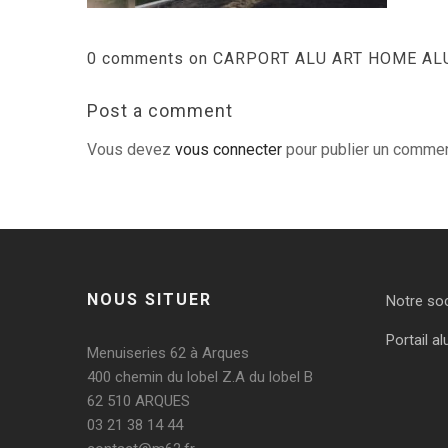
0 comments on CARPORT ALU ART HOME ALU
Post a comment
Vous devez
vous connecter
pour publier un commen
NOUS SITUER
Notre so
Portail al
Menuiseries 62 à Arques
400 chemin du lobel Z.A du lobel B
62 510 ARQUES
03 21 38 14 44