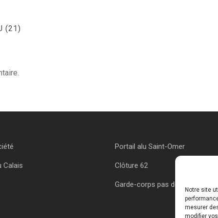
 (21)
taire.
ciété
Portail alu Saint-Omer
u Calais
Clôture 62
Garde-corps pas de calais
Notre site u
performances
mesurer des 
modifier vos