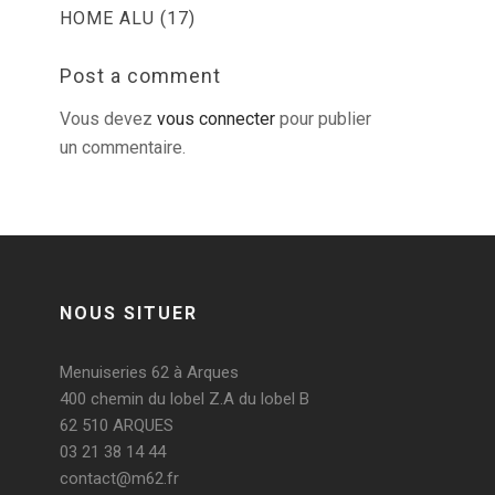
HOME ALU (17)
Post a comment
Vous devez
vous connecter
pour publier
un commentaire.
NOUS SITUER
Menuiseries 62 à Arques
400 chemin du lobel Z.A du lobel B
62 510 ARQUES
03 21 38 14 44
contact@m62.fr