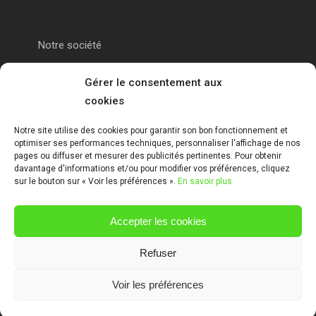
Notre société
Portail alu Calais
Gérer le consentement aux
cookies
Portail alu Saint-Omer
Notre site utilise des cookies pour garantir son bon fonctionnement et
optimiser ses performances techniques, personnaliser l'affichage de nos
Clôture 62
pages ou diffuser et mesurer des publicités pertinentes. Pour obtenir
davantage d'informations et/ou pour modifier vos préférences, cliquez
sur le bouton sur « Voir les préférences ».
En savoir plus
Garde-corps pas de calais
Accepter les cookies
Mentions Légales
Refuser
Voir les préférences