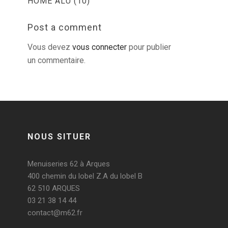
HOME ALU (10)
Post a comment
Vous devez
vous connecter
pour publier
un commentaire.
NOUS SITUER
Menuiseries 62 à Arques
400 chemin du lobel Z.A du lobel B
62 510 ARQUES
03 21 38 14 44
contact@m62.fr