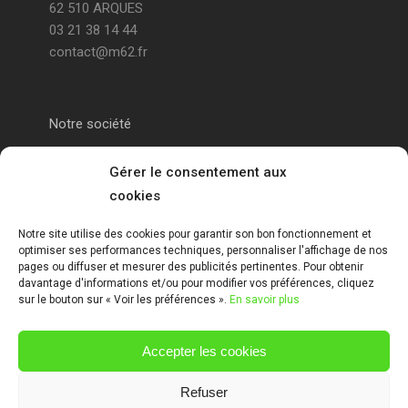
62 510 ARQUES
03 21 38 14 44
contact@m62.fr
Notre société
Portail alu Calais
Gérer le consentement aux
cookies
Portail alu Saint-Omer
Notre site utilise des cookies pour garantir son bon fonctionnement et
optimiser ses performances techniques, personnaliser l'affichage de nos
Clôture 62
pages ou diffuser et mesurer des publicités pertinentes. Pour obtenir
davantage d'informations et/ou pour modifier vos préférences, cliquez
sur le bouton sur « Voir les préférences ».
En savoir plus
Garde-corps pas de calais
Accepter les cookies
Mentions Légales
Refuser