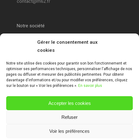
contact@m62.fr
Notre société
Portail alu Calais
Gérer le consentement aux
cookies
Portail alu Saint-Omer
Notre site utilise des cookies pour garantir son bon fonctionnement et
optimiser ses performances techniques, personnaliser l'affichage de nos
Clôture 62
pages ou diffuser et mesurer des publicités pertinentes. Pour obtenir
davantage d'informations et/ou pour modifier vos préférences, cliquez
sur le bouton sur « Voir les préférences ».
En savoir plus
Garde-corps pas de calais
Accepter les cookies
Mentions Légales
Refuser
Voir les préférences