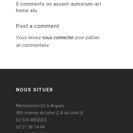
0 comments on auvent-auminium-art
home alu
Post a comment
Vous devez
vous connecter
pour publier
un commentaire.
NOUS SITUER
Menuiseries 62 à Arques
400 chemin du lobel Z.A du lobel B
62 510 ARQUES
03 21 38 14 44