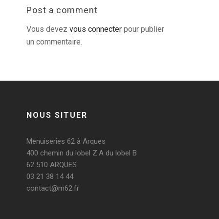
Post a comment
Vous devez
vous connecter
pour publier
un commentaire.
NOUS SITUER
Menuiseries 62 à Arques
400 chemin du lobel Z.A du lobel B
62 510 ARQUES
03 21 38 14 44
contact@m62.fr