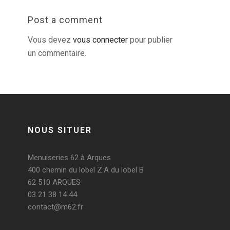
Post a comment
Vous devez
vous connecter
pour publier
un commentaire.
NOUS SITUER
Menuiseries 62 à Arques
400 chemin du lobel Z.A du lobel B
62 510 ARQUES
03 21 38 14 44
contact@m62.fr