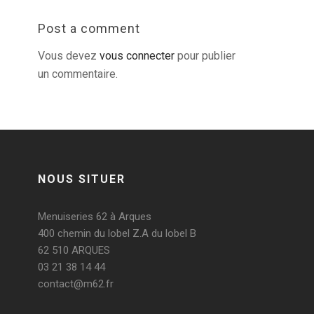
Post a comment
Vous devez
vous connecter
pour publier
un commentaire.
NOUS SITUER
Menuiseries 62 à Arques
400 chemin du lobel Z.A du lobel B
62 510 ARQUES
03 21 38 14 44
contact@m62.fr