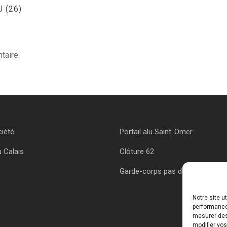
 (26)
taire.
ciété
Portail alu Saint-Omer
u Calais
Clôture 62
Garde-corps pas de calais
Notre site u
performances
mesurer des 
modifier vos