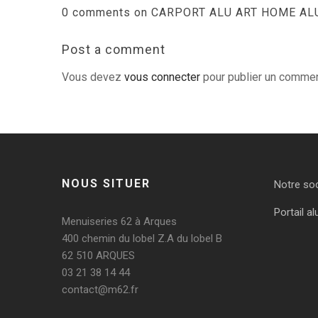
0 comments on CARPORT ALU ART HOME ALU
Post a comment
Vous devez
vous connecter
pour publier un commen
NOUS SITUER
Notre so
Portail al
Menuiseries 62 à Arques
400 chemin du lobel Z.A du lobel B
62 510 ARQUES
03 21 38 14 44
contact@m62.fr