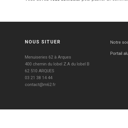
NOUS SITUER
Notre so
Portail al
Menuiseries 62 à Arques
400 chemin du lobel Z.A du lobel B
62 510 ARQUES
03 21 38 14 44
contact@m62.fr