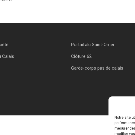
ciété
Portail alu Saint-Omer
u Calais
Clôture 62
Garde-corps pas de calais
Notre site u
performances
mesurer des 
modifier vos