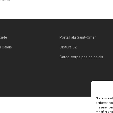
ciété
Portail alu Saint-Omer
u Calais
Clôture 62
Garde-corps pas de calais
Notre site u
performances
mesurer des 
modifier vos