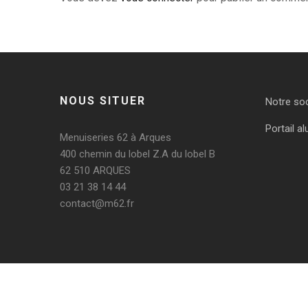
NOUS SITUER
Notre so
Portail al
Menuiseries 62 à Arques
400 chemin du lobel Z.A du lobel B
62 510 ARQUES
03 21 38 14 44
contact@m62.fr