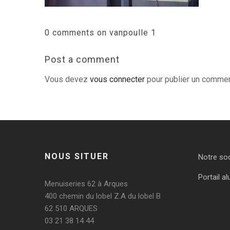
0 comments on vanpoulle 1
Post a comment
Vous devez
vous connecter
pour publier un commen
NOUS SITUER
Notre so
Portail al
Menuiseries 62 à Arques
400 chemin du lobel Z.A du lobel B
62 510 ARQUES
03 21 38 14 44