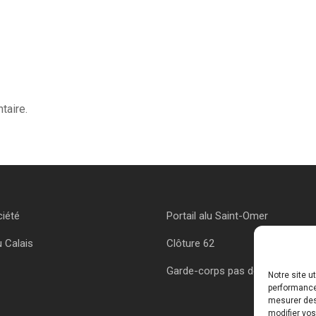
taire.
ciété
Portail alu Saint-Omer
u Calais
Clôture 62
Garde-corps pas de calais
Notre site u
performances
mesurer des 
modifier vos