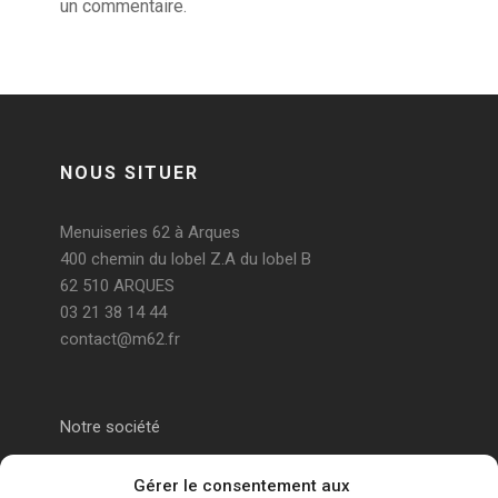
un commentaire.
NOUS SITUER
Menuiseries 62 à Arques
400 chemin du lobel Z.A du lobel B
62 510 ARQUES
03 21 38 14 44
contact@m62.fr
Notre société
Portail alu Calais
Gérer le consentement aux