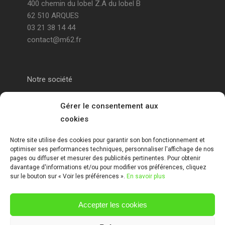
400 chemin du lobel Z.A du lobel B
62 510 ARQUES
03 21 38 14 44
contact@m62.fr
Notre société
Portail alu Calais
Gérer le consentement aux
cookies
Portail alu Saint-Omer
Notre site utilise des cookies pour garantir son bon fonctionnement et
optimiser ses performances techniques, personnaliser l'affichage de nos
Clôture 62
pages ou diffuser et mesurer des publicités pertinentes. Pour obtenir
davantage d'informations et/ou pour modifier vos préférences, cliquez
sur le bouton sur « Voir les préférences ».
En savoir plus
Garde-corps pas de calais
Accepter les cookies
Mentions Légales