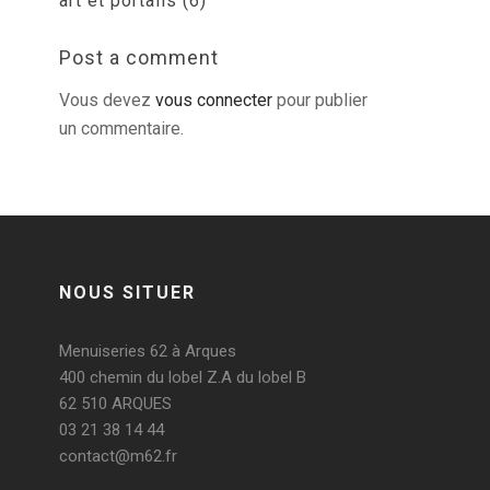
art et portails (6)
Post a comment
Vous devez
vous connecter
pour publier
un commentaire.
NOUS SITUER
Menuiseries 62 à Arques
400 chemin du lobel Z.A du lobel B
62 510 ARQUES
03 21 38 14 44
contact@m62.fr