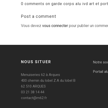
0 comments on garde corps alu ivd art et port
Post a comment
Vous devez
vous connecter
pour publier un commen
NOUS SITUER
Notre so
Portail al
Menuiseries 62 à Arques
400 chemin du lobel Z.A du lobel B
62 510 ARQUES
03 21 38 14 44
contact@m62.fr