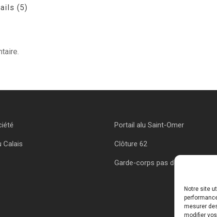
ails (5)
taire.
ciété
Portail alu Saint-Omer
u Calais
Clôture 62
Garde-corps pas de calais
Notre site u
performances
mesurer des 
modifier vos