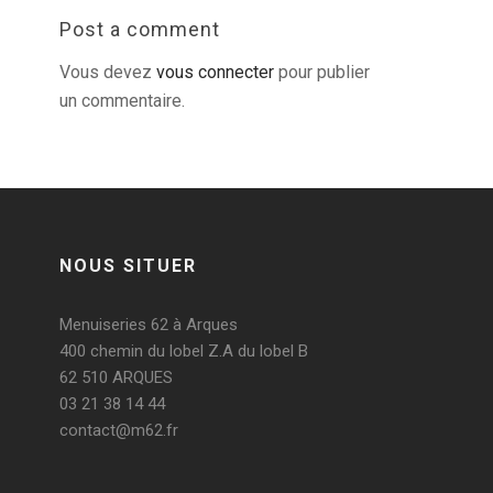
Post a comment
Vous devez
vous connecter
pour publier
un commentaire.
NOUS SITUER
Menuiseries 62 à Arques
400 chemin du lobel Z.A du lobel B
62 510 ARQUES
03 21 38 14 44
contact@m62.fr