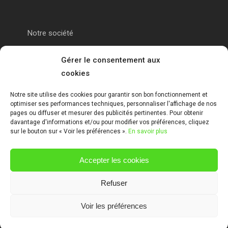
Notre société
Portail alu Calais
Gérer le consentement aux
cookies
Portail alu Saint-Omer
Notre site utilise des cookies pour garantir son bon fonctionnement et
optimiser ses performances techniques, personnaliser l'affichage de nos
Clôture 62
pages ou diffuser et mesurer des publicités pertinentes. Pour obtenir
davantage d'informations et/ou pour modifier vos préférences, cliquez
sur le bouton sur « Voir les préférences ».
En savoir plus
Garde-corps pas de calais
Accepter les cookies
Mentions Légales
Refuser
Voir les préférences