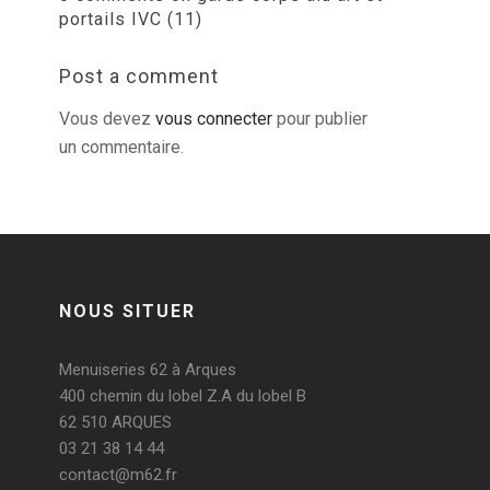
portails IVC (11)
Post a comment
Vous devez
vous connecter
pour publier
un commentaire.
NOUS SITUER
Menuiseries 62 à Arques
400 chemin du lobel Z.A du lobel B
62 510 ARQUES
03 21 38 14 44
contact@m62.fr