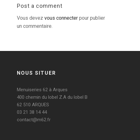
Post a comment
Vous devez
vous connecter
pour publier
un commentaire.
NOUS SITUER
Menuiseries 62 à Arques
400 chemin du lobel Z.A du lobel B
62 510 ARQUES
03 21 38 14 44
contact@m62.fr