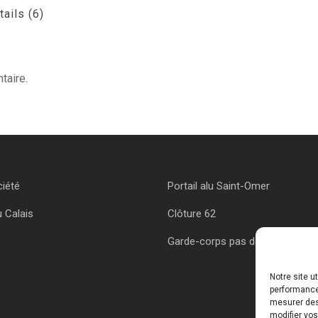
tails (6)
taire.
ciété
Portail alu Saint-Omer
u Calais
Clôture 62
Garde-corps pas de calais
Notre site u
performances
mesurer des 
modifier vos