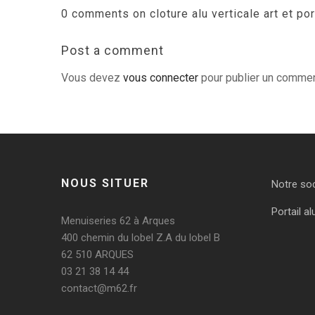
0 comments on cloture alu verticale art et por
Post a comment
Vous devez
vous connecter
pour publier un commen
NOUS SITUER
Notre so
Portail al
Menuiseries 62 à Arques
400 chemin du lobel Z.A du lobel B
62 510 ARQUES
03 21 38 14 44
contact@m62.fr