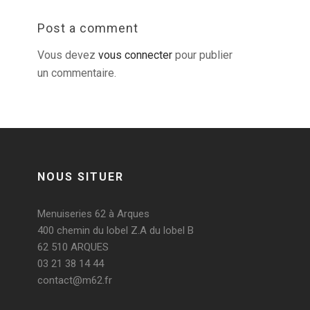
Post a comment
Vous devez
vous connecter
pour publier
un commentaire.
NOUS SITUER
Menuiseries 62 à Arques
400 chemin du lobel Z.A du lobel B
62 510 ARQUES
03 21 38 14 44
contact@m62.fr