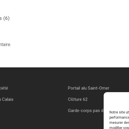
s (6)
taire.
ciété
Portail alu Saint-Omer
u Calais
Clôture 62
Garde-corps pas de calais
Notre site u
performances
mesurer des 
modifier vos