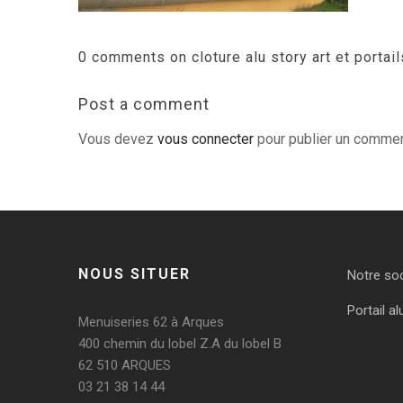
0 comments on cloture alu story art et portail
Post a comment
Vous devez
vous connecter
pour publier un commen
NOUS SITUER
Notre so
Portail al
Menuiseries 62 à Arques
400 chemin du lobel Z.A du lobel B
62 510 ARQUES
03 21 38 14 44