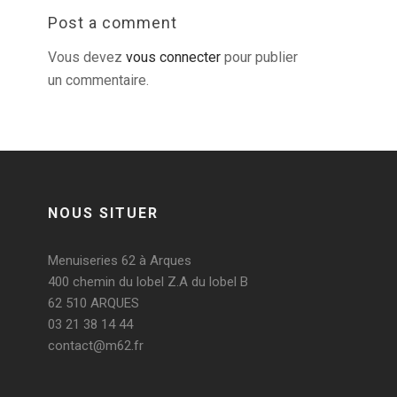
Post a comment
Vous devez
vous connecter
pour publier
un commentaire.
NOUS SITUER
Menuiseries 62 à Arques
400 chemin du lobel Z.A du lobel B
62 510 ARQUES
03 21 38 14 44
contact@m62.fr