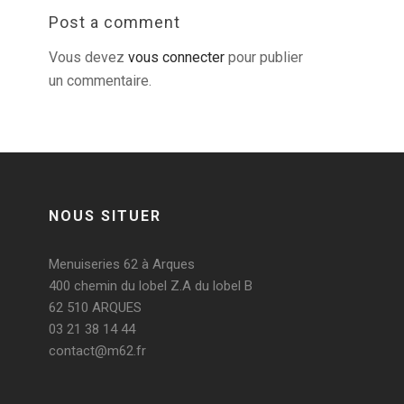
Post a comment
Vous devez
vous connecter
pour publier
un commentaire.
NOUS SITUER
Menuiseries 62 à Arques
400 chemin du lobel Z.A du lobel B
62 510 ARQUES
03 21 38 14 44
contact@m62.fr