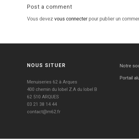
Post a comment
Vous devez
vous connecter
pour publier un commen
NOUS SITUER
Notre so
Portail al
Menuiseries 62 à Arques
400 chemin du lobel Z.A du lobel B
62 510 ARQUES
03 21 38 14 44
contact@m62.fr