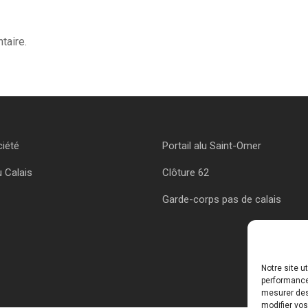
taire.
ciété
Portail alu Saint-Omer
u Calais
Clôture 62
Garde-corps pas de calais
Notre site u
performances
mesurer des 
modifier vos