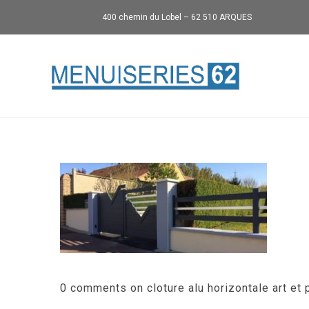
400 chemin du Lobel – 62 510 ARQUES
0 comments on cloture alu horizontale art et p