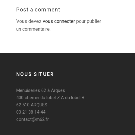
Post a comment
Vous devez
vous connecter
pour publier
un commentaire.
NOUS SITUER
Menuiseries 62 à Arques
400 chemin du lobel Z.A du lobel B
62 510 ARQUES
03 21 38 14 44
contact@m62.fr