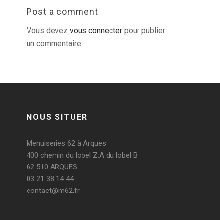
Post a comment
Vous devez
vous connecter
pour publier
un commentaire.
NOUS SITUER
Menuiseries 62 à Arques
400 chemin du lobel Z.A du lobel B
62 510 ARQUES
03 21 38 14 44
contact@m62.fr