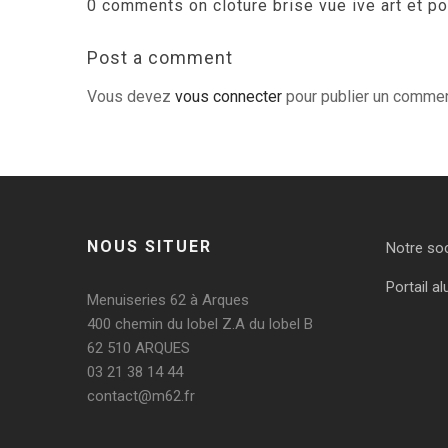
0 comments on cloture brise vue ive art et por
Post a comment
Vous devez
vous connecter
pour publier un commen
NOUS SITUER
Notre so
Portail al
Menuiseries 62 à Arques
400 chemin du lobel Z.A du lobel B
62 510 ARQUES
03 21 38 14 44
contact@m62.fr