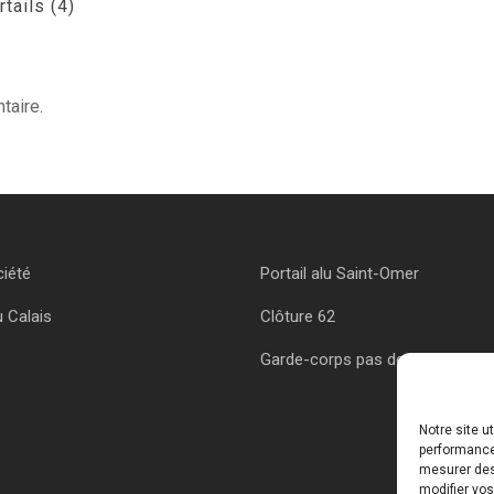
tails (4)
taire.
ciété
Portail alu Saint-Omer
u Calais
Clôture 62
Garde-corps pas de calais
Notre site u
performances
mesurer des 
modifier vos