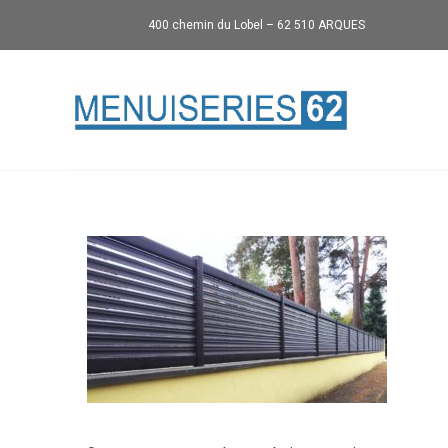
400 chemin du Lobel – 62 510 ARQUES