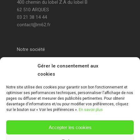
400 chemin du lobel Z.A du lobel B
62 510 ARQUES
03 21 38 14 44
contact@m62.fr
Notre société
Portail alu Calais
Gérer le consentement aux
cookies
Portail alu Saint-Omer
Notre site utilise des cookies pour garantir son bon fonctionnement et
optimiser ses performances techniques, personnaliser l'affichage de nos
Clôture 62
pages ou diffuser et mesurer des publicités pertinentes. Pour obtenir
davantage d'informations et/ou pour modifier vos préférences, cliquez
sur le bouton sur « Voir les préférences ».
En savoir plus
Garde-corps pas de calais
Accepter les cookies
Mentions Légales