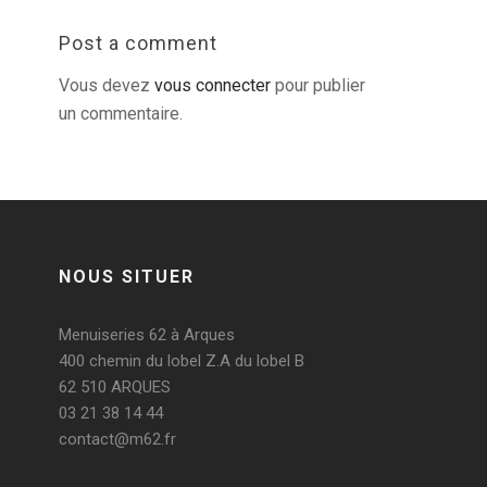
Post a comment
Vous devez
vous connecter
pour publier
un commentaire.
NOUS SITUER
Menuiseries 62 à Arques
400 chemin du lobel Z.A du lobel B
62 510 ARQUES
03 21 38 14 44
contact@m62.fr