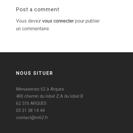
Post a comment
Vous devez
vous connecter
pour publier
un commentaire.
NOUS SITUER
Menuiseries 62 à Arques
400 chemin du lobel Z.A du lobel B
62 510 ARQUES
03 21 38 14 44
contact@m62.fr