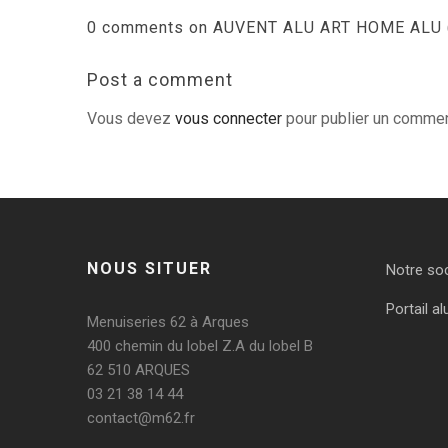
0 comments on AUVENT ALU ART HOME ALU 
Post a comment
Vous devez
vous connecter
pour publier un commen
NOUS SITUER
Notre so
Portail al
Menuiseries 62 à Arques
400 chemin du lobel Z.A du lobel B
62 510 ARQUES
03 21 38 14 44
contact@m62.fr