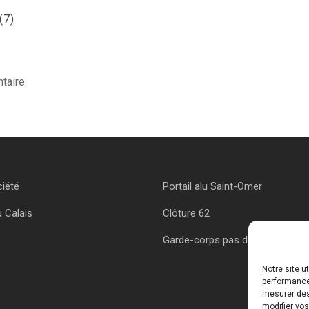
(7)
taire.
ciété
Portail alu Saint-Omer
u Calais
Clôture 62
Garde-corps pas de calais
Notre site u
performances
mesurer des 
modifier vos